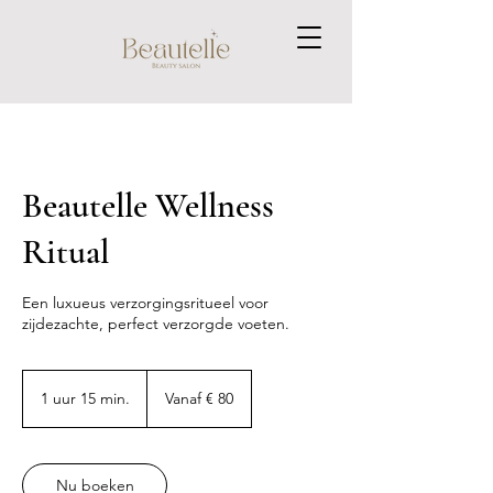
Beautelle Wellness
Ritual
Een luxueus verzorgingsritueel voor
zijdezachte, perfect verzorgde voeten.
Vanaf
80
1 uur 15 min.
1
Vanaf € 80
euro
u
u
1
5
Nu boeken