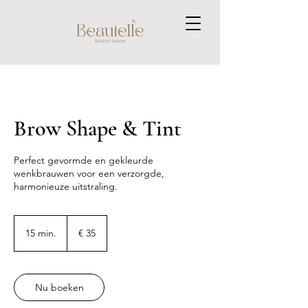
Brow Shape & Tint
Perfect gevormde en gekleurde
wenkbrauwen voor een verzorgde,
harmonieuze uitstraling.
35
euro
15 min.
1
€ 35
5
m
i
n
Nu boeken
.