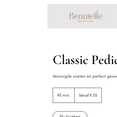
Classic Pedi
Verzorgde voeten en perfect gevorm
Vanaf
55
45 min.
4
Vanaf € 55
euro
5
m
i
Nu boeken