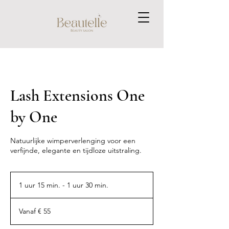
Lash Extensions One
by One
Natuurlijke wimperverlenging voor een
verfijnde, elegante en tijdloze uitstraling.
1 uur 15 min. - 1 uur 30 min.
1
u
Vanaf
u
55
Vanaf € 55
euro
1
5