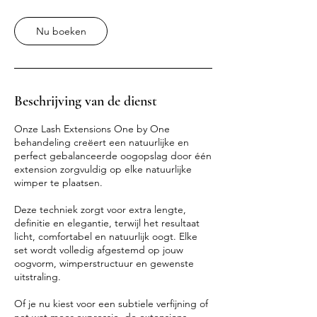
m
i
Nu boeken
n
.
-
1
u
Beschrijving van de dienst
u
3
0
Onze Lash Extensions One by One
m
behandeling creëert een natuurlijke en
i
perfect gebalanceerde oogopslag door één
n
extension zorgvuldig op elke natuurlijke
.
wimper te plaatsen.
Deze techniek zorgt voor extra lengte,
definitie en elegantie, terwijl het resultaat
licht, comfortabel en natuurlijk oogt. Elke
set wordt volledig afgestemd op jouw
oogvorm, wimperstructuur en gewenste
uitstraling.
Of je nu kiest voor een subtiele verfijning of