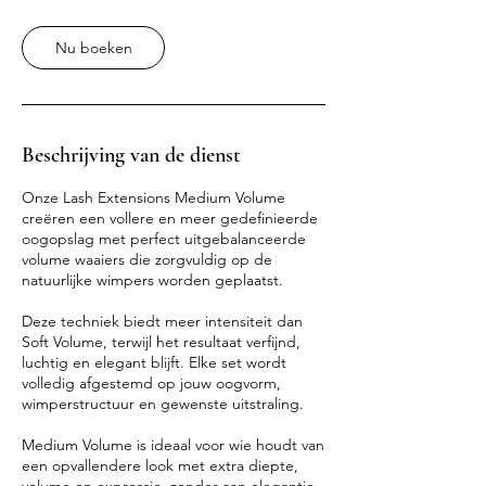
m
i
Nu boeken
n
.
-
1
u
Beschrijving van de dienst
u
3
0
Onze Lash Extensions Medium Volume
m
creëren een vollere en meer gedefinieerde
i
oogopslag met perfect uitgebalanceerde
n
volume waaiers die zorgvuldig op de
.
natuurlijke wimpers worden geplaatst.
Deze techniek biedt meer intensiteit dan
Soft Volume, terwijl het resultaat verfijnd,
luchtig en elegant blijft. Elke set wordt
volledig afgestemd op jouw oogvorm,
wimperstructuur en gewenste uitstraling.
Medium Volume is ideaal voor wie houdt van
een opvallendere look met extra diepte,