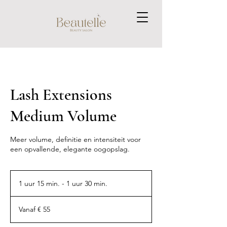
Lash Extensions
Medium Volume
Meer volume, definitie en intensiteit voor
een opvallende, elegante oogopslag.
1 uur 15 min. - 1 uur 30 min.
1
u
Vanaf
u
55
Vanaf € 55
euro
1
5